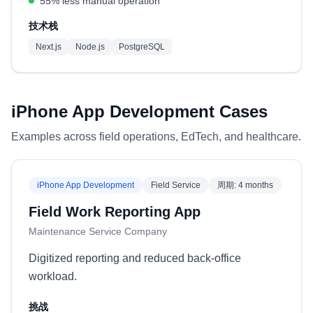
55% less manual operation
技术栈
Next.js
Node.js
PostgreSQL
iPhone App Development Cases
Examples across field operations, EdTech, and healthcare.
iPhone App Development
Field Service
周期
:
4 months
Field Work Reporting App
Maintenance Service Company
Digitized reporting and reduced back-office
workload.
挑战