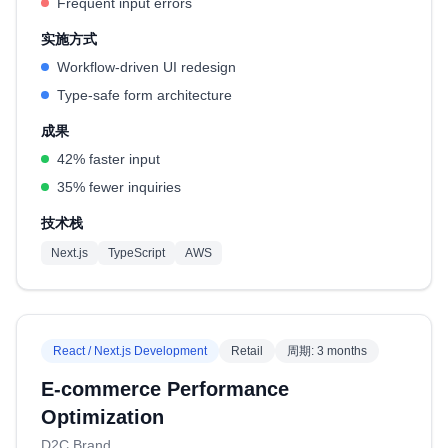
Frequent input errors
实施方式
Workflow-driven UI redesign
Type-safe form architecture
成果
42% faster input
35% fewer inquiries
技术栈
Next.js
TypeScript
AWS
React / Next.js Development
Retail
周期
:
3 months
E-commerce Performance
Optimization
D2C Brand