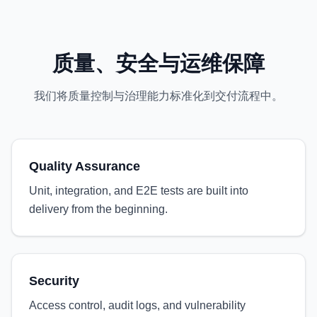
质量、安全与运维保障
我们将质量控制与治理能力标准化到交付流程中。
Quality Assurance
Unit, integration, and E2E tests are built into
delivery from the beginning.
Security
Access control, audit logs, and vulnerability