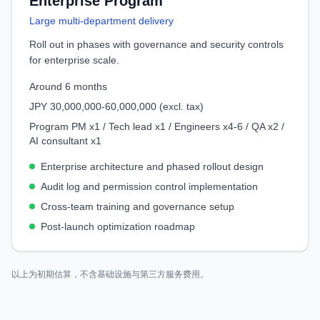
Enterprise Program
Large multi-department delivery
Roll out in phases with governance and security controls
for enterprise scale.
Around 6 months
JPY 30,000,000-60,000,000 (excl. tax)
Program PM x1 / Tech lead x1 / Engineers x4-6 / QA x2 /
AI consultant x1
Enterprise architecture and phased rollout design
Audit log and permission control implementation
Cross-team training and governance setup
Post-launch optimization roadmap
以上为初期估算，不含基础设施与第三方服务费用。